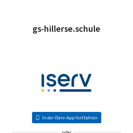
gs-hillerse.schule
In der IServ-App fortfahren
oder