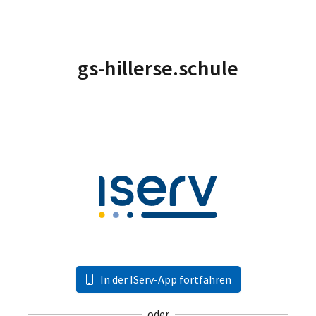
gs-hillerse.schule
In der IServ-App fortfahren
oder